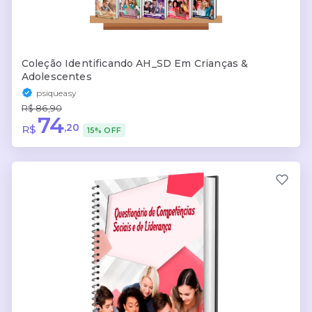
Coleção Identificando AH_SD Em Crianças &
Adolescentes
psiqueasy
R$ 86,90
74
,20
R$
15% OFF