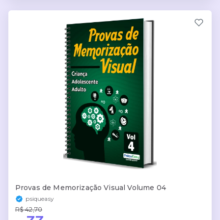
Provas de Memorização Visual Volume 04
psiqueasy
R$ 42,70