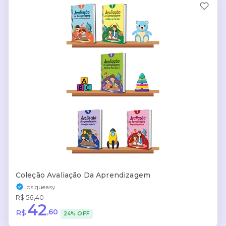
Coleção Avaliação Da Aprendizagem
psiqueasy
R$ 56,40
42
,60
R$
24% OFF