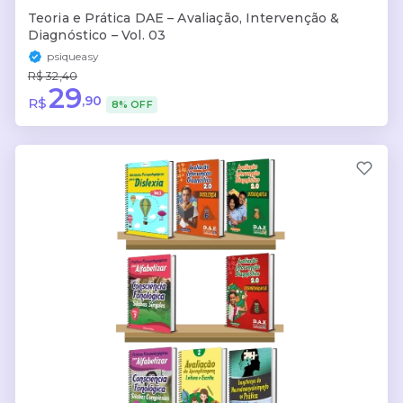
Teoria e Prática DAE – Avaliação, Intervenção &
Diagnóstico – Vol. 03
psiqueasy
R$ 32,40
29
,90
R$
8% OFF