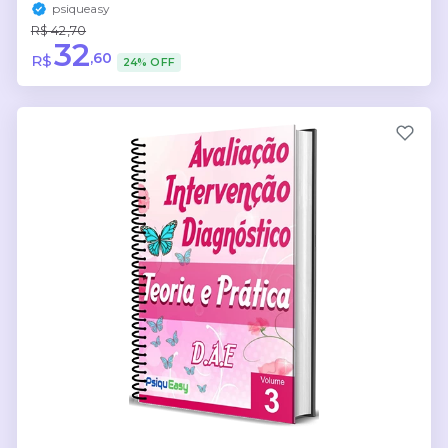
psiqueasy
R$ 42,70
32
,60
R$
24% OFF