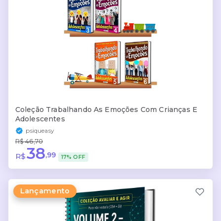
Coleção Trabalhando As Emoções Com Crianças E
Adolescentes
psiqueasy
R$ 46,70
38
,99
R$
17% OFF
Lançamento